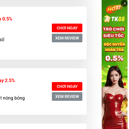
×
a 0.5%
CHƠI NGAY
XEM REVIEW
số
ày 2.5%
CHƠI NGAY
XEM REVIEW
irl nóng bỏng