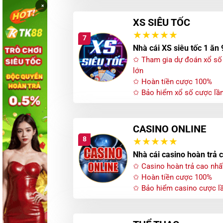
×
XS SIÊU TỐC
7
Nhà cái XS siêu tốc 1 ăn 
✩ Tham gia dự đoán xổ số
lớn
✩ Hoàn tiền cược 100%
✩ Bảo hiểm xổ số cược lầ
CASINO ONLINE
8
Nhà cái casino hoàn trả 
✩ Casino hoàn trả cao nhất
✩ Hoàn tiền cược 100%
✩ Bảo hiểm casino cược l