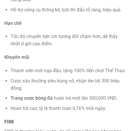
Hỗ trợ công cụ thống kê, lịch thi đấu rõ ràng, hiệu quả.
Hạn chế
Tốc độ chuyển tiện ích tương đối chậm hơn, dễ thấy
nhất ở giờ cao điểm.
Khuyến mãi
Thành viên mới nạp đầu, tặng 100% tiền chơi Thể Thao.
Cược xâu thưởng siêu bùng nổ, nhận lên tới 300 triệu
đồng.
Trang cược bóng đá
hoàn trả một lần 500,000 VND.
Hoàn trả cao, tỷ lệ thanh toán 0,76% mỗi ngày.
FI88