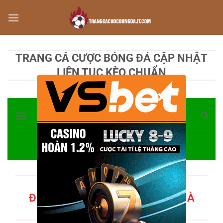
Chuyển
đến
nội
dung
TRANG CÁ CƯỢC BÓNG ĐÁ CẬP NHẬT
LIÊN TỤC KÈO CHUẨN
×