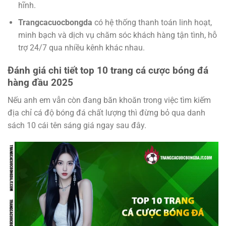
hĩnh.
Trangcacuocbongda
có hệ thống thanh toán linh hoạt,
minh bạch và dịch vụ chăm sóc khách hàng tận tình, hỗ
trợ 24/7 qua nhiều kênh khác nhau.
Đánh giá chi tiết top 10 trang cá cược bóng đá
hàng đầu 2025
Nếu anh em vẫn còn đang băn khoăn trong việc tìm kiếm
địa chỉ cá độ bóng đá chất lượng thì đừng bỏ qua danh
sách 10 cái tên sáng giá ngay sau đây.