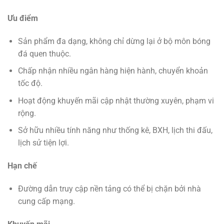
Ưu điểm
Sản phẩm đa dạng, không chỉ dừng lại ở bộ môn bóng
đá quen thuộc.
Chấp nhận nhiều ngân hàng hiện hành, chuyển khoản
tốc độ.
Hoạt động khuyến mãi cập nhật thường xuyên, phạm vi
rộng.
Sở hữu nhiều tính năng như thống kê, BXH, lịch thi đấu,
lịch sử tiện lợi.
Hạn chế
Đường dẫn truy cập nền tảng có thể bị chặn bởi nhà
cung cấp mạng.