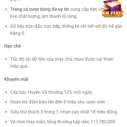
Trang cá cược bóng đá uy tín
cung cấp tiện ích video
live chất lượng, âm thanh rõ ràng.
Dữ liệu trận đấu trực tiếp, thống kê chi tiết với độ trễ gần
bằng 0.
Hạn chế
Tốc độ tải dữ liệu của máy chủ chưa được cải thiện
hiệu quả.
Khuyến mãi
Cấp bậc Huyền Vũ thưởng 12% mỗi ngày.
Hoàn trả đảm bảo lên đến 6 triệu cho cược xiên.
Siêu thử thách 3 trong 1, nhận cao nhất 18 triệu đồng.
Vé chơi may mắn, tổng thưởng hấp dẫn 117,780,000