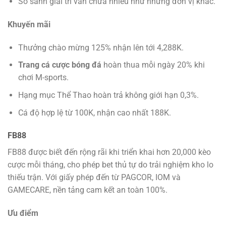
Số sảnh giải trí vẫn chưa nhiều như những đơn vị khác.
Khuyến mãi
Thưởng chào mừng 125% nhận lên tới 4,288K.
Trang cá cược bóng đá
hoàn thua mỗi ngày 20% khi
chơi M-sports.
Hạng mục Thể Thao hoàn trả không giới hạn 0,3%.
Cá độ hợp lệ từ 100K, nhận cao nhất 188K.
FB88
FB88 được biết đến rộng rãi khi triển khai hơn 20,000 kèo
cược mỗi tháng, cho phép bet thủ tự do trải nghiệm kho lo
thiếu trận. Với giấy phép đến từ PAGCOR, IOM và
GAMECARE, nền tảng cam kết an toàn 100%.
Ưu điểm