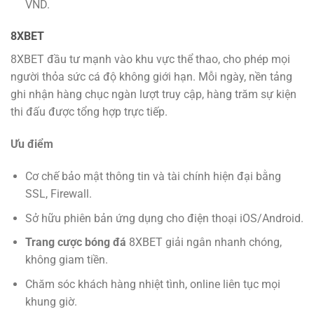
VND.
8XBET
8XBET đầu tư mạnh vào khu vực thể thao, cho phép mọi
người thỏa sức cá độ không giới hạn. Mỗi ngày, nền tảng
ghi nhận hàng chục ngàn lượt truy cập, hàng trăm sự kiện
thi đấu được tổng hợp trực tiếp.
Ưu điểm
Cơ chế bảo mật thông tin và tài chính hiện đại bằng
SSL, Firewall.
Sở hữu phiên bản ứng dụng cho điện thoại iOS/Android.
Trang cược bóng đá
8XBET giải ngân nhanh chóng,
không giam tiền.
Chăm sóc khách hàng nhiệt tình, online liên tục mọi
khung giờ.