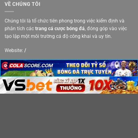
VỀ CHÚNG TÔI
Chúng tôi là tổ chức tiên phong trong việc kiểm định và
phân tích các
trang cá cược bóng đá
, đóng góp vào việc
tạo lập một môi trường cá độ công khai và uy tín.
Website:
/
Email:
mohammedkmcdanielh@gmail.com
×
×
×
Hotline: (+84) 522489806
Địa chỉ: Đ. Hồ Xuân Hương, Phường 14, Bình Thạnh, Hồ Chí
Minh, Việt Nam
ĐỐI TÁC CHÍNH