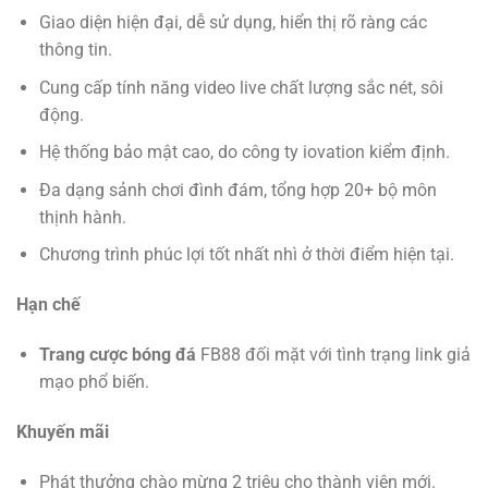
Giao diện hiện đại, dễ sử dụng, hiển thị rõ ràng các
thông tin.
Cung cấp tính năng video live chất lượng sắc nét, sôi
động.
Hệ thống bảo mật cao, do công ty iovation kiểm định.
Đa dạng sảnh chơi đình đám, tổng hợp 20+ bộ môn
thịnh hành.
Chương trình phúc lợi tốt nhất nhì ở thời điểm hiện tại.
Hạn chế
Trang cược bóng đá
FB88 đối mặt với tình trạng link giả
mạo phổ biến.
Khuyến mãi
Phát thưởng chào mừng 2 triệu cho thành viên mới.