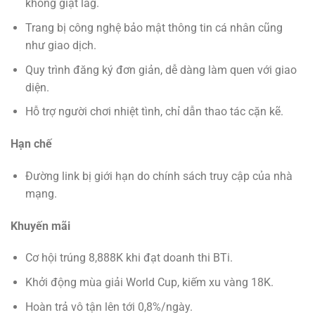
không giật lag.
Trang bị công nghệ bảo mật thông tin cá nhân cũng
như giao dịch.
Quy trình đăng ký đơn giản, dễ dàng làm quen với giao
diện.
Hỗ trợ người chơi nhiệt tình, chỉ dẫn thao tác cặn kẽ.
Hạn chế
Đường link bị giới hạn do chính sách truy cập của nhà
mạng.
Khuyến mãi
Cơ hội trúng 8,888K khi đạt doanh thi BTi.
Khởi động mùa giải World Cup, kiếm xu vàng 18K.
Hoàn trả vô tận lên tới 0,8%/ngày.