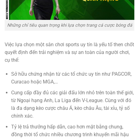
Những chỉ tiêu quan trọng khi lựa chọn trang cá cược bóng đá
Việc lựa chọn một sân chơi sports uy tín là yếu tố then chốt
quyết định đến trải nghiệm và sự an toàn của người chơi,
cụ thể:
Sở hữu chứng nhận từ các tổ chức uy tín như PAGCOR,
Curacao hoặc MGA,…
Cung cấp đầy đủ các giải đấu lớn nhỏ trên toàn thế giới,
từ Ngoại hạng Anh, La Liga đến V-League. Cùng với đó
là đa dạng kèo cược châu Á, kèo châu Âu, tài xỉu, tỷ số
chính xác.
Tỷ lệ trả thưởng hấp dẫn, cao hơn mặt bằng chung,
đồng thời tổ chức nhiều chương trình khuyến mãi hậu