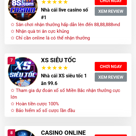
CHƠI NGAY
Nhà cái live casino số
XEM REVIEW
#1
✩ Sân chơi nhận thưởng hấp dẫn lên đến 88,88,888vnd
✩ Nhận quà tri ân cực khủng
✩ Chỉ cần online là có thể nhận thưởng
XS SIÊU TỐC
7
CHƠI NGAY
Nhà cái XS siêu tốc 1
XEM REVIEW
ăn 99.6
✩ Tham gia dự đoán xổ số Miền Bắc nhận thưởng cực
lớn
✩ Hoàn tiền cược 100%
✩ Bảo hiểm xổ số cược lần đầu
CASINO ONLINE
8