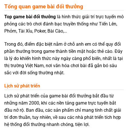
Tổng quan game bài đổi thưởng
Top game bài đổi thưởng
là hình thức giải trí trực tuyến mô
phỏng các trò chơi đánh bạc truyền thống như Tiến Lên,
Phỏm, Tài Xỉu, Poker, Bài Cào,…
Trong đó, điểm đặc biệt nằm ở chỗ anh em có thể quy đổi
phần thưởng trong game thành tiền mặt hoặc thẻ cào. Đây
là lý do khiến hình thức này ngày càng phổ biến, nhất là tại
thị trường Việt Nam, nơi văn hóa chơi bài đã gắn bó sâu
sắc với đời sống thường nhật.
Lịch sử phát triển
Lịch sử phát triển của game bài đổi thưởng bắt đầu từ
những năm 2000, khi các nền tảng game trực tuyến bắt
đầu nở rộ. Ban đầu, các sản phẩm chỉ mang tính chất giải
trí đơn thuần, tuy nhiên, về sau các nhà phát triển tích hợp
hệ thống đổi thưởng nhanh chóng, tiện lợi.