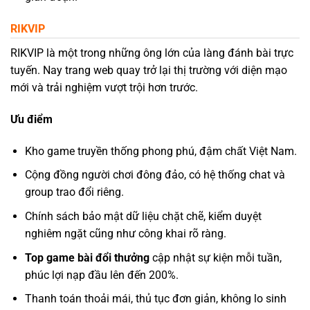
RIKVIP
RIKVIP là một trong những ông lớn của làng đánh bài trực
tuyến. Nay trang web quay trở lại thị trường với diện mạo
mới và trải nghiệm vượt trội hơn trước.
Ưu điểm
Kho game truyền thống phong phú, đậm chất Việt Nam.
Cộng đồng người chơi đông đảo, có hệ thống chat và
group trao đổi riêng.
Chính sách bảo mật dữ liệu chặt chẽ, kiểm duyệt
nghiêm ngặt cũng như công khai rõ ràng.
Top game bài đổi thưởng
cập nhật sự kiện mỗi tuần,
phúc lợi nạp đầu lên đến 200%.
Thanh toán thoải mái, thủ tục đơn giản, không lo sinh