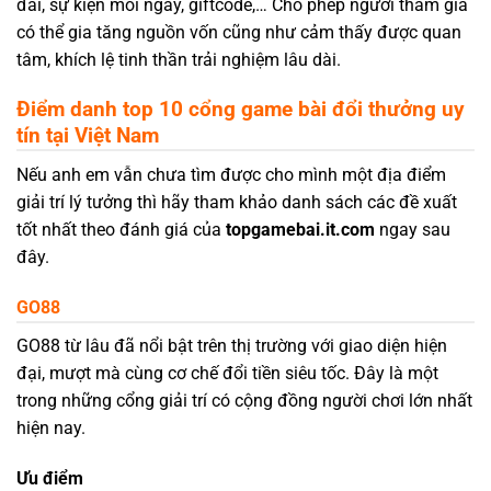
đãi, sự kiện mỗi ngày, giftcode,… Cho phép người tham gia
có thể gia tăng nguồn vốn cũng như cảm thấy được quan
tâm, khích lệ tinh thần trải nghiệm lâu dài.
Điểm danh top 10 cổng game bài đổi thưởng uy
tín tại Việt Nam
Nếu anh em vẫn chưa tìm được cho mình một địa điểm
giải trí lý tưởng thì hãy tham khảo danh sách các đề xuất
tốt nhất theo đánh giá của
topgamebai.it.com
ngay sau
đây.
GO88
GO88 từ lâu đã nổi bật trên thị trường với giao diện hiện
đại, mượt mà cùng cơ chế đổi tiền siêu tốc. Đây là một
trong những cổng giải trí có cộng đồng người chơi lớn nhất
hiện nay.
Ưu điểm