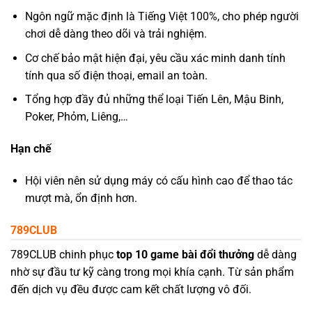
Ngôn ngữ mặc định là Tiếng Việt 100%, cho phép người
chơi dễ dàng theo dõi và trải nghiệm.
Cơ chế bảo mật hiện đại, yêu cầu xác minh danh tính
tính qua số điện thoại, email an toàn.
Tổng hợp đầy đủ những thể loại Tiến Lên, Mậu Binh,
Poker, Phỏm, Liêng,…
Hạn chế
Hội viên nên sử dụng máy có cấu hình cao để thao tác
mượt mà, ổn định hơn.
789CLUB
789CLUB chinh phục
top 10 game bài đổi thưởng
dễ dàng
nhờ sự đầu tư kỹ càng trong mọi khía cạnh. Từ sản phẩm
đến dịch vụ đều được cam kết chất lượng vô đối.