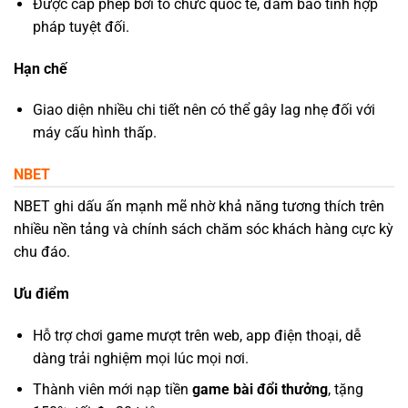
Được cấp phép bởi tổ chức quốc tế, đảm bảo tính hợp
pháp tuyệt đối.
Hạn chế
Giao diện nhiều chi tiết nên có thể gây lag nhẹ đối với
máy cấu hình thấp.
NBET
NBET ghi dấu ấn mạnh mẽ nhờ khả năng tương thích trên
nhiều nền tảng và chính sách chăm sóc khách hàng cực kỳ
chu đáo.
Ưu điểm
Hỗ trợ chơi game mượt trên web, app điện thoại, dễ
dàng trải nghiệm mọi lúc mọi nơi.
Thành viên mới nạp tiền
game bài đổi thưởng
, tặng