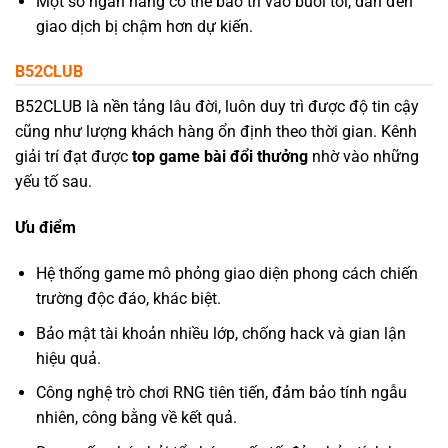
Một số ngân hàng có thể bảo trì vào buổi tối, dẫn đến
giao dịch bị chậm hơn dự kiến.
B52CLUB
B52CLUB là nền tảng lâu đời, luôn duy trì được độ tin cậy
cũng như lượng khách hàng ổn định theo thời gian. Kênh
giải trí đạt được
top game bài đổi thưởng
nhờ vào những
yếu tố sau.
Ưu điểm
Hệ thống game mô phỏng giao diện phong cách chiến
trường độc đáo, khác biệt.
Bảo mật tài khoản nhiều lớp, chống hack và gian lận
hiệu quả.
Công nghệ trò chơi RNG tiên tiến, đảm bảo tính ngẫu
nhiên, công bằng về kết quả.