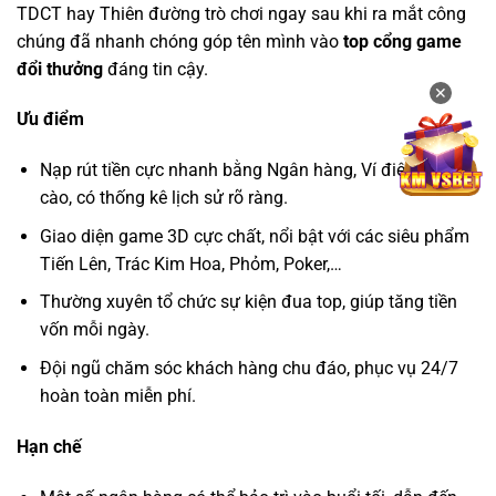
TDCT hay Thiên đường trò chơi ngay sau khi ra mắt công
chúng đã nhanh chóng góp tên mình vào
top cổng game
đổi thưởng
đáng tin cậy.
✕
Ưu điểm
Nạp rút tiền cực nhanh bằng Ngân hàng, Ví điện tử, Thẻ
cào, có thống kê lịch sử rõ ràng.
Giao diện game 3D cực chất, nổi bật với các siêu phẩm
Tiến Lên, Trác Kim Hoa, Phỏm, Poker,…
Thường xuyên tổ chức sự kiện đua top, giúp tăng tiền
vốn mỗi ngày.
Đội ngũ chăm sóc khách hàng chu đáo, phục vụ 24/7
hoàn toàn miễn phí.
Hạn chế