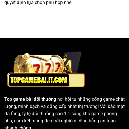
quyết định lựa chọn phù hợp nhé!
Top game bài đổi thưởng
nơi hội tụ những cổng game chất
lượng, minh bạch và đẳng cấp nhất thị trường! Với bảo mật
đa tầng, tỷ lệ đổi thưởng cao 1:1 cùng kho game phong
phú, cam kết mang đến trải nghiệm công bằng an toàn
nhanh chóng.