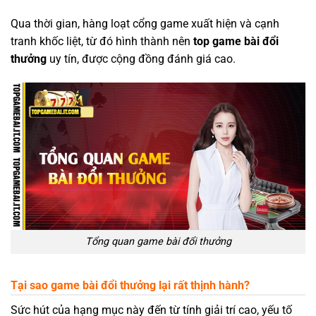
Qua thời gian, hàng loạt cổng game xuất hiện và cạnh
tranh khốc liệt, từ đó hình thành nên
top game bài đổi
thưởng
uy tín, được cộng đồng đánh giá cao.
Tổng quan game bài đổi thưởng
Tại sao game bài đổi thưởng lại rất thịnh hành?
Sức hút của hạng mục này đến từ tính giải trí cao, yếu tố