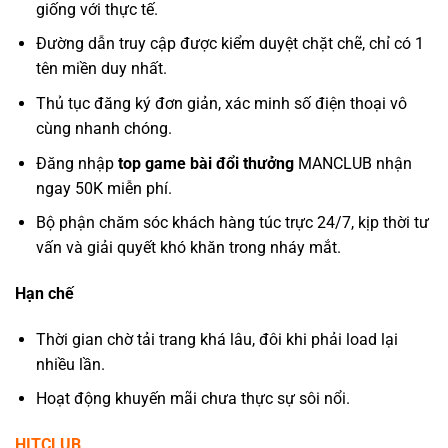
giống với thực tế.
Đường dẫn truy cập được kiểm duyệt chặt chẽ, chỉ có 1
tên miền duy nhất.
Thủ tục đăng ký đơn giản, xác minh số điện thoại vô
cùng nhanh chóng.
Đăng nhập
top game bài đổi thưởng
MANCLUB nhận
ngay 50K miễn phí.
Bộ phận chăm sóc khách hàng túc trực 24/7, kịp thời tư
vấn và giải quyết khó khăn trong nháy mắt.
Hạn chế
Thời gian chờ tải trang khá lâu, đôi khi phải load lại
nhiều lần.
Hoạt động khuyến mãi chưa thực sự sôi nổi.
HITCLUB