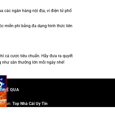
a các ngân hàng nội địa, ví điện tử phổ
óc miễn phí bằng đa dạng hình thức liên
hỉ cá cược tiêu chuẩn. Hãy đưa ra quyết
g như săn thưởng lớn mỗi ngày nhé!
N HỆ QUA
 đoàn:
Top Nhà Cái Uy Tín
n Thoại: (+84) 929233149