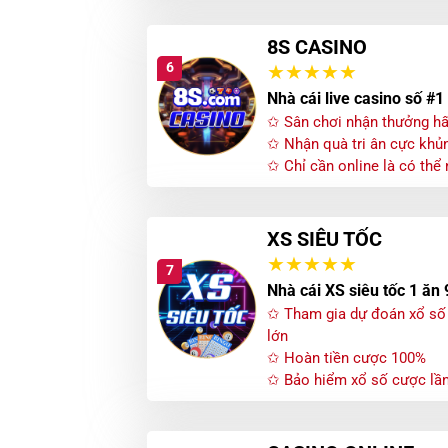
8S CASINO
6
Nhà cái live casino số #1
✩ Sân chơi nhận thưởng hấ
✩ Nhận quà tri ân cực khủ
✩ Chỉ cần online là có thể
XS SIÊU TỐC
7
Nhà cái XS siêu tốc 1 ăn 
✩ Tham gia dự đoán xổ số
lớn
✩ Hoàn tiền cược 100%
✩ Bảo hiểm xổ số cược lầ