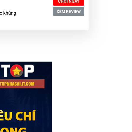
CHƠI NGAY
XEM REVIEW
ực khủng