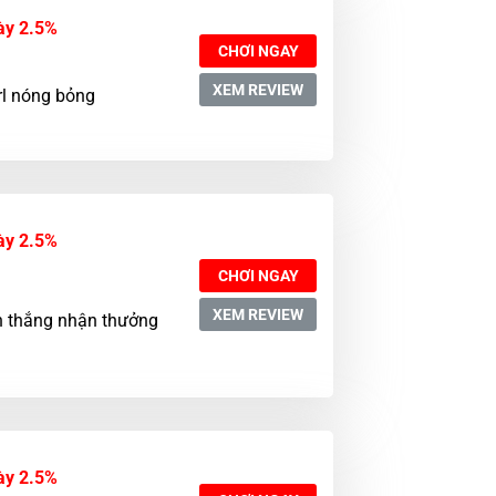
ày 2.5%
CHƠI NGAY
XEM REVIEW
irl nóng bỏng
ày 2.5%
CHƠI NGAY
XEM REVIEW
n thắng nhận thưởng
ày 2.5%