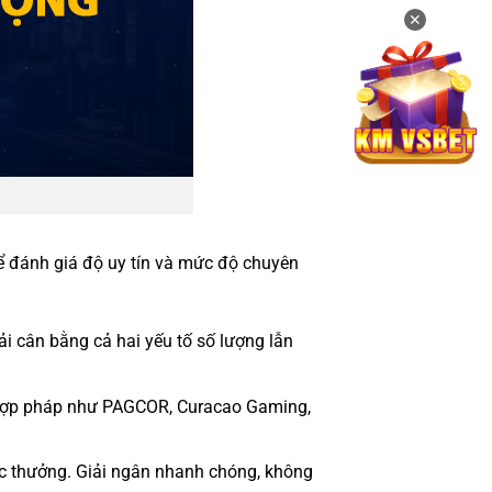
✕
để đánh giá độ uy tín và mức độ chuyên
i cân bằng cả hai yếu tố số lượng lẫn
 hợp pháp như PAGCOR, Curacao Gaming,
ức thưởng. Giải ngân nhanh chóng, không