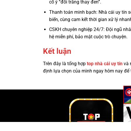
cố ý “đổi trắng thay đen”.
Thanh toán minh bạch: Nhà cái uy tín s
biến, cùng cam kết thời gian xử lý nhanh
CSKH chuyên nghiệp 24/7: Đội ngũ nhân 
hệ miễn phí, bảo mật cuộc trò chuyện.
Kết luận
Trên đây là tổng hợp
top nhà cái uy tín
và 
định lựa chọn của mình ngay hôm nay để t