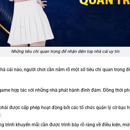
Những tiêu chí quan trọng để nhận diện top nhà cái uy tín
nhà cái nào, người chơi cần nắm rõ một số tiêu chí quan trọng 
 game hợp tác với những nhà phát hành đình đám. Đồng thời phả
phải được cấp phép hoạt động bởi các tổ chức quản lý cờ bạc
.
g trình khuyến mãi cần được trình bày rõ ràng về điều kiện, m