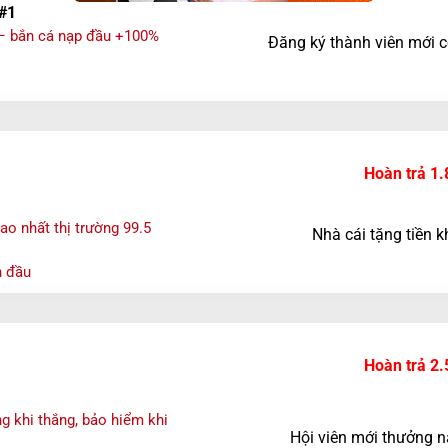
 #1
 – bắn cá nạp đầu +100%
Đăng ký thành viên mới c
Hoàn trả 1
ao nhất thị trường 99.5
Nhà cái tặng tiền k
n đầu
Hoàn trả 2
g khi thắng, bảo hiểm khi
Hội viên mới thưởng 