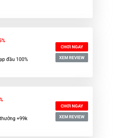
.5%
CHƠI NGAY
XEM REVIEW
nạp đầu 100%
3%
CHƠI NGAY
XEM REVIEW
 thưởng +99k