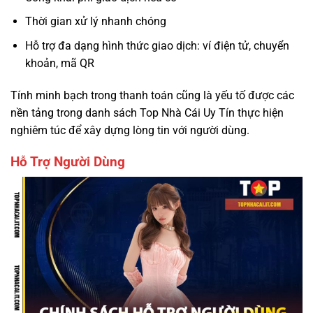
Thời gian xử lý nhanh chóng
Hỗ trợ đa dạng hình thức giao dịch: ví điện tử, chuyển
khoản, mã QR
Tính minh bạch trong thanh toán cũng là yếu tố được các
nền tảng trong danh sách Top Nhà Cái Uy Tín thực hiện
nghiêm túc để xây dựng lòng tin với người dùng.
Hỗ Trợ Người Dùng