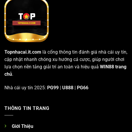
Topnhacai.it.com
là cổng thông tin đánh giá nhà cái uy tín,
cập nhật nhanh chóng xu hướng cá cược, giúp người chơi
lựa chọn nền tảng giải trí an toàn và hiệu quả
WIN88 trang
chủ
.
Nhà cái uy tín 2025:
PG99
|
U888
|
PG66
THÔNG TIN TRANG
Giới Thiệu