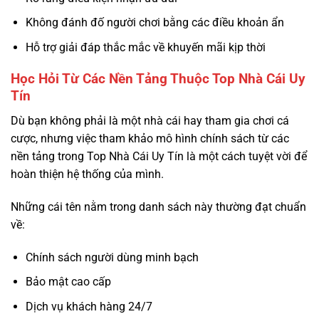
Không đánh đố người chơi bằng các điều khoản ẩn
Hỗ trợ giải đáp thắc mắc về khuyến mãi kịp thời
Học Hỏi Từ Các Nền Tảng Thuộc Top Nhà Cái Uy
Tín
Dù bạn không phải là một nhà cái hay tham gia chơi cá
cược, nhưng việc tham khảo mô hình chính sách từ các
nền tảng trong Top Nhà Cái Uy Tín là một cách tuyệt vời để
hoàn thiện hệ thống của mình.
Những cái tên nằm trong danh sách này thường đạt chuẩn
về:
Chính sách người dùng minh bạch
Bảo mật cao cấp
Dịch vụ khách hàng 24/7