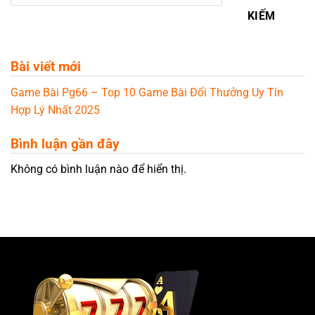
KIẾM
Bài viết mới
Game Bài Pg66 – Top 10 Game Bài Đổi Thưởng Uy Tín
Hợp Lý Nhất 2025
Bình luận gần đây
Không có bình luận nào để hiển thị.