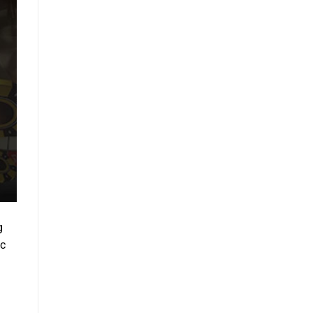
6
Trang
Tài
Xỉu,
App
Game
Tài
Xỉu
Online
Uy
Tín
2025
g
ác