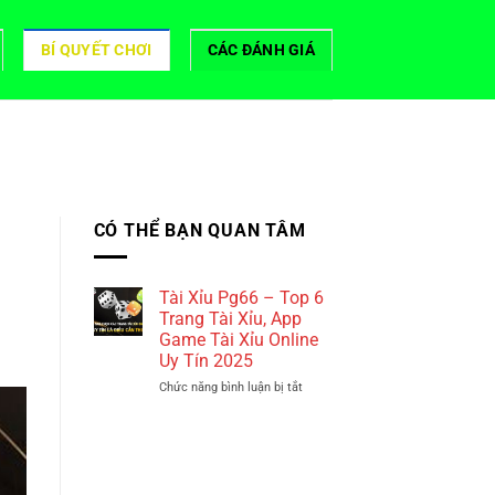
BÍ QUYẾT CHƠI
CÁC ĐÁNH GIÁ
CÓ THỂ BẠN QUAN TÂM
Tài Xỉu Pg66 – Top 6
Trang Tài Xỉu, App
Game Tài Xỉu Online
Uy Tín 2025
ở
Chức năng bình luận bị tắt
Tài
Xỉu
Pg66
–
Top