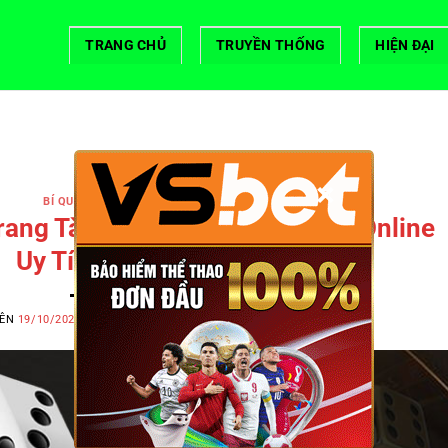
TRANG CHỦ
TRUYỀN THỐNG
HIỆN ĐẠI
×
BÍ QUYẾT CHƠI
rang Tài Xỉu, App Game Tài Xỉu Online
Uy Tín 2025
RÊN
19/10/2025
BỞI
TOP10GAMEBAI.IT.COM