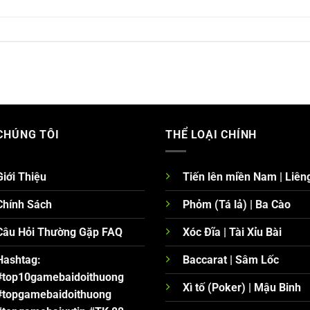
CHÚNG TÔI
THỂ LOẠI CHÍNH
Giới Thiệu
Tiến lên miền Nam | Liên
Chính Sách
Phỏm (Tá lả) | Ba Cào
Câu Hỏi Thường Gặp FAQ
Xóc Đĩa | Tài Xỉu Bài
Hashtag:
Baccarat | Sâm Lốc
#top10gamebaidoithuong
Xì tố (Poker) | Mậu Binh
#topgamebaidoithuong