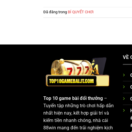
Đã đăng trong
BÍ QUYẾT CHƠI
VỀ 
Top 10 game bài đổi thưởng
–
Tuyển tập những trò chơi hấp dẫn
nhất hiện nay, kết hợp giải trí và
kiếm tiền nhanh chóng,
nhà cái
88win
mang đến trải nghiệm kịch