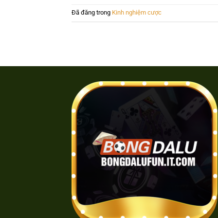
Đã đăng trong
Kinh nghiệm cược