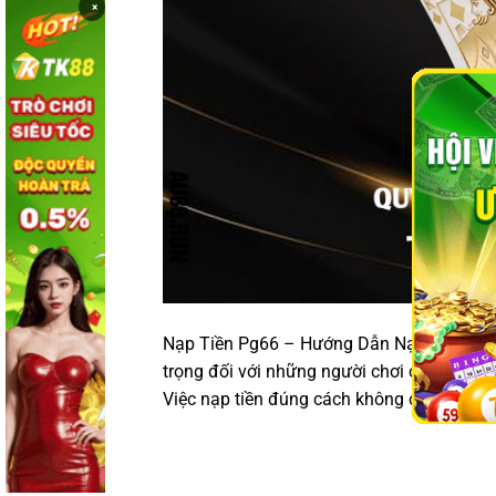
×
Nạp Tiền Pg66 – Hướng Dẫn Nạp Tiền Vào
trọng đối với những người chơi cá cược on
Việc nạp tiền đúng cách không chỉ giúp trá