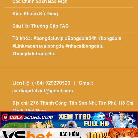
Các Chính Sách Bảo Mật
Điều Khoản Sử Dụng
Câu Hỏi Thường Gặp FAQ
Từ khóa: #bongdaluvip #Bongdalu24h #bongdalu
#Linkvaonhacaibongda #nhacaibongdalu
#bongdalutrangchu
Liên Hệ: (+84) 929270520 | Gmail:
santiagofalvint@gmail.com
Địa chỉ: 276 Thành Công, Tân Sơn Nhì, Tân Phú, Hồ Chí
Minh, Việt Nam
×
×
×
×
×
×
Copyright 2025 ©
/