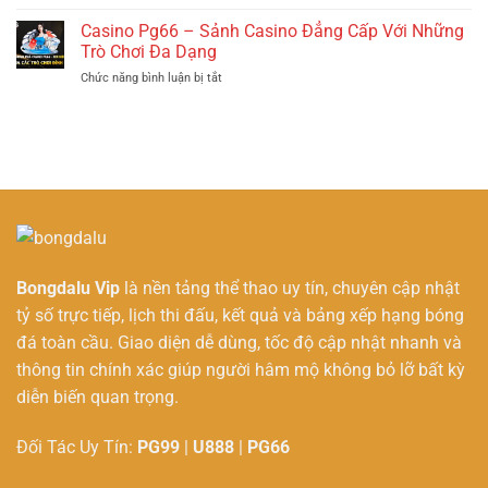
Trải
Nghiệm
Casino Pg66 – Sảnh Casino Đẳng Cấp Với Những
13WIN
Trò Chơi Đa Dạng
–
ở
Chức năng bình luận bị tắt
Sân
Casino
Chơi
Pg66
Được
–
Bongdalu
Sảnh
VIP
Casino
Tin
Đẳng
Chọn
Cấp
Với
Những
Trò
Chơi
Bongdalu Vip
là nền tảng thể thao uy tín, chuyên cập nhật
Đa
tỷ số trực tiếp, lịch thi đấu, kết quả và bảng xếp hạng bóng
Dạng
đá toàn cầu. Giao diện dễ dùng, tốc độ cập nhật nhanh và
thông tin chính xác giúp người hâm mộ không bỏ lỡ bất kỳ
diễn biến quan trọng.
Đối Tác Uy Tín:
PG99
|
U888
|
PG66