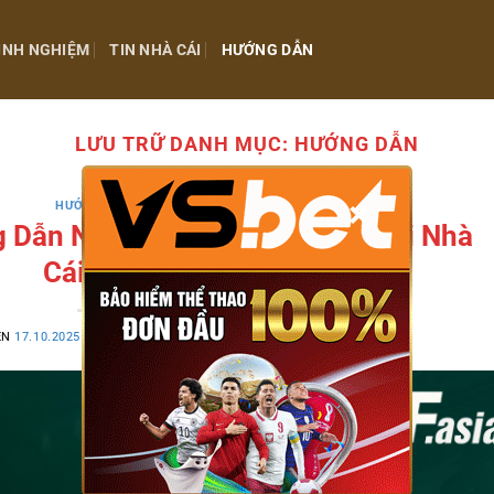
INH NGHIỆM
TIN NHÀ CÁI
HƯỚNG DẪN
LƯU TRỮ DANH MỤC:
HƯỚNG DẪN
×
HƯỚNG DẪN
g Dẫn Nạp Tiền Nhanh Chóng Tại Nhà
Cái 66ff
ÊN
17.10.2025
BỞI
TOPNHACAIUYTIN.IT.COM