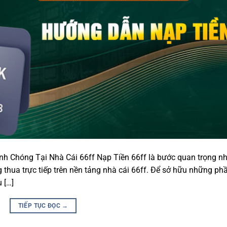
h Chóng Tại Nhà Cái 66ff Nạp Tiền 66ff là bước quan trọng nh
g thua trực tiếp trên nền tảng nhà cái 66ff. Để sở hữu những ph
 […]
TIẾP TỤC ĐỌC
→