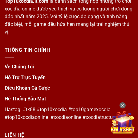
Top10xocdia.it.com
là danh sách tổng hợp những trò chơi
xóc đĩa online được yêu thích và có lượng người chơi đông
đảo nhất năm 2025. Với tỷ lệ cược đa dạng và tính năng
đặc biệt, mỗi game đều hứa hẹn mang lại trải nghiệm thú
vị.
THÔNG TIN CHÍNH
Về Chúng Tôi
Hỗ Trợ Trực Tuyến
Điều Khoản Cá Cược
Hệ Thống Bảo Mật
✕
Hastag: #
tk88
#top10xocdia #top10gamexocdia
#top10xocdiaonline #xocdiaonline #xocdiatructuyen
LIÊN HỆ