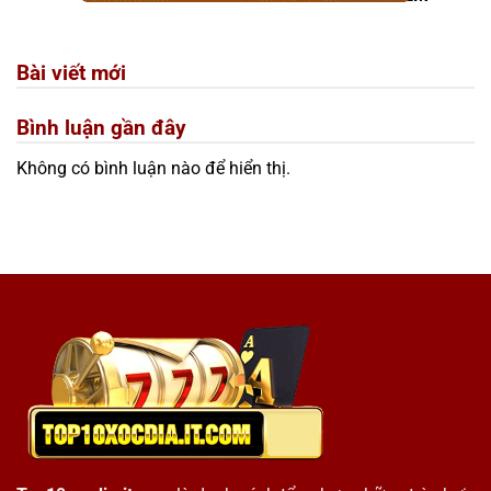
Bài viết mới
Bình luận gần đây
Không có bình luận nào để hiển thị.