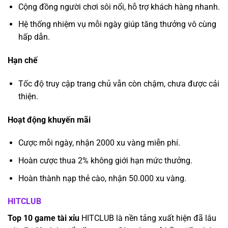
Cộng đồng người chơi sôi nổi, hỗ trợ khách hàng nhanh.
Hệ thống nhiệm vụ mỗi ngày giúp tăng thưởng vô cùng
hấp dẫn.
Hạn chế
Tốc độ truy cập trang chủ vẫn còn chậm, chưa được cải
thiện.
Hoạt động khuyến mãi
Cược mỗi ngày, nhận 2000 xu vàng miễn phí.
Hoàn cược thua 2% không giới hạn mức thưởng.
Hoàn thành nạp thẻ cào, nhận 50.000 xu vàng.
HITCLUB
Top 10 game tài xỉu
HITCLUB là nền tảng xuất hiện đã lâu