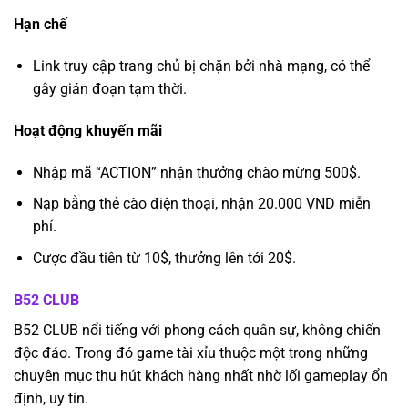
Hạn chế
Link truy cập trang chủ bị chặn bởi nhà mạng, có thể
gây gián đoạn tạm thời.
Hoạt động khuyến mãi
Nhập mã “ACTION” nhận thưởng chào mừng 500$.
Nạp bằng thẻ cào điện thoại, nhận 20.000 VND miễn
phí.
Cược đầu tiên từ 10$, thưởng lên tới 20$.
B52 CLUB
B52 CLUB nổi tiếng với phong cách quân sự, không chiến
độc đáo. Trong đó game tài xỉu thuộc một trong những
chuyên mục thu hút khách hàng nhất nhờ lối gameplay ổn
định, uy tín.