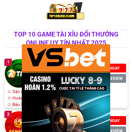
Chuyển
đến
nội
dung
TOP 10 GAME TÀI XỈU ĐỔI THƯỞNG
ONLINE UY TÍN NHẤT 2025
×
TK88
1
CHƠI NGAY
Nhà cái xổ số độc quyền
XEM REVIEW
#1
✩ Sân chơi đẳng cấp, slot – bắn cá nạp đầu +100%
✩ Hoàn tiền cược 100%
✩ Bảo hiểm xổ số lần đầu
SODO66
2
CHƠI NGAY
Nhà cái lô đề uy tín #1
XEM REVIEW