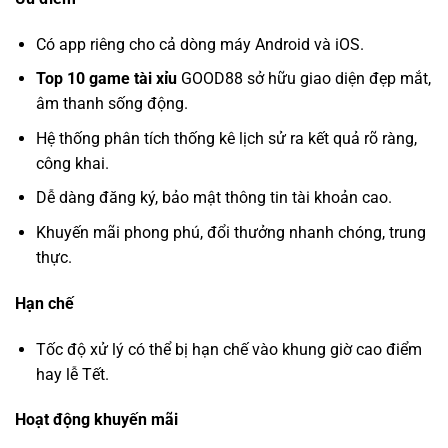
Có app riêng cho cả dòng máy Android và iOS.
Top 10 game tài xỉu
GOOD88 sở hữu giao diện đẹp mắt,
âm thanh sống động.
Hệ thống phân tích thống kê lịch sử ra kết quả rõ ràng,
công khai.
Dễ dàng đăng ký, bảo mật thông tin tài khoản cao.
Khuyến mãi phong phú, đổi thưởng nhanh chóng, trung
thực.
Hạn chế
Tốc độ xử lý có thể bị hạn chế vào khung giờ cao điểm
hay lễ Tết.
Hoạt động khuyến mãi