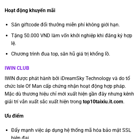
Hoạt động khuyến mãi
Săn giftcode đổi thưởng miễn phí không giới hạn.
Tặng 50.000 VND làm vốn khởi nghiệp khi đăng ký hợp
lệ.
Chương trình đua top, săn hũ giá trị khổng lồ.
IWIN CLUB
IWIN được phát hành bởi iDreamSky Technology và do tổ
chức Isle Of Man cấp chứng nhận hoạt động hợp pháp.
Mặc dù thương hiệu chỉ mới xuất hiện gần đây nhưng kênh
giải trí vẫn xuất sắc xuất hiện trong
top10taixiu.it.com
.
Ưu điểm
Đẩy mạnh việc áp dụng hệ thống mã hóa bảo mật SSL
hiện đại.