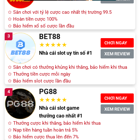
✩ Sân chơi với tỷ lệ cược cao nhất thị trường 99.5
✩ Hoàn tiền cược 100%
✩ Bảo hiểm xổ số cược lần đầu
BET88
3
CHƠI NGAY
Nhà cái slot uy tín số #1
XEM REVIEW
✩ Sân chơi có thưởng khủng khi thắng, bảo hiểm khi thua
✩ Thưởng tiền cược mỗi ngày
✩ Bảo hiểm slot cược lần đầu
PG88
4
CHƠI NGAY
Nhà cái slot game
XEM REVIEW
thưởng cao nhất #1
✩ Thưởng cược khi thắng, bảo hiểm khi thua
✩ Nạp tiền hàng tuần hoàn trả 5%
✩ Bảo hiểm cược thua lên đến 7%