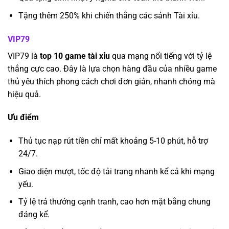
Tặng thêm 250% khi chiến thắng các sảnh Tài xỉu.
VIP79
VIP79 là
top 10 game tài xỉu
qua mạng nổi tiếng với tỷ lệ
thắng cực cao. Đây là lựa chọn hàng đầu của nhiều game
thủ yêu thích phong cách chơi đơn giản, nhanh chóng mà
hiệu quả.
Ưu điểm
Thủ tục nạp rút tiền chỉ mất khoảng 5-10 phút, hỗ trợ
24/7.
Giao diện mượt, tốc độ tải trang nhanh kể cả khi mạng
yếu.
Tỷ lệ trả thưởng cạnh tranh, cao hơn mặt bằng chung
đáng kể.