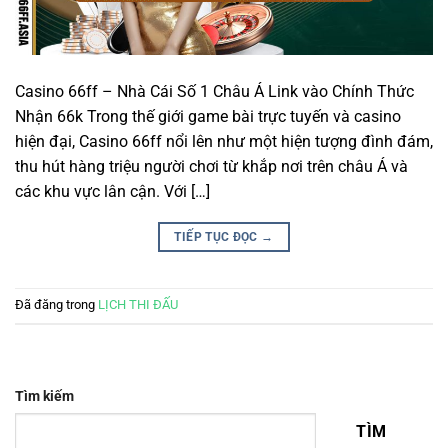
Casino 66ff – Nhà Cái Số 1 Châu Á Link vào Chính Thức
Nhận 66k Trong thế giới game bài trực tuyến và casino
hiện đại, Casino 66ff nổi lên như một hiện tượng đình đám,
thu hút hàng triệu người chơi từ khắp nơi trên châu Á và
các khu vực lân cận. Với […]
TIẾP TỤC ĐỌC
→
Đã đăng trong
LỊCH THI ĐẤU
Tìm kiếm
TÌM