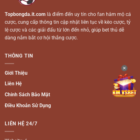
Topbongda.it.com
là điểm đến uy tín cho fan hâm mộ cá
cược, cung cấp thông tin cập nhật liên tục về kèo cược, tỷ
lệ cược và các giải đấu từ lớn đến nhỏ, giúp bet thủ dễ
dàng nắm bắt cơ hội thắng cược.
THÔNG TIN
✕
Giới Thiệu
Liên Hệ
Chính Sách Bảo Mật
Điều Khoản Sử Dụng
LIÊN HỆ 24/7