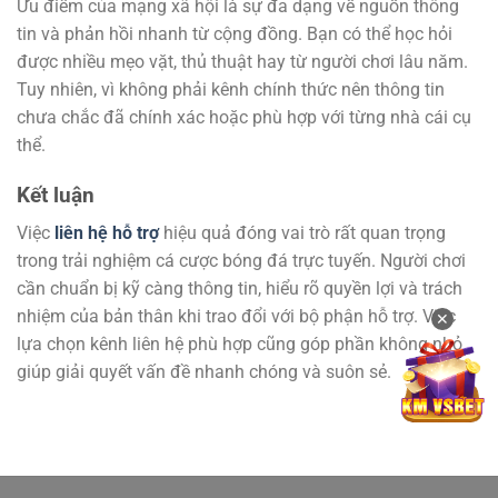
Ưu điểm của mạng xã hội là sự đa dạng về nguồn thông
tin và phản hồi nhanh từ cộng đồng. Bạn có thể học hỏi
được nhiều mẹo vặt, thủ thuật hay từ người chơi lâu năm.
Tuy nhiên, vì không phải kênh chính thức nên thông tin
chưa chắc đã chính xác hoặc phù hợp với từng nhà cái cụ
thể.
Kết luận
Việc
liên hệ hỗ trợ
hiệu quả đóng vai trò rất quan trọng
trong trải nghiệm cá cược bóng đá trực tuyến. Người chơi
cần chuẩn bị kỹ càng thông tin, hiểu rõ quyền lợi và trách
nhiệm của bản thân khi trao đổi với bộ phận hỗ trợ. Việc
✕
lựa chọn kênh liên hệ phù hợp cũng góp phần không nhỏ
giúp giải quyết vấn đề nhanh chóng và suôn sẻ.