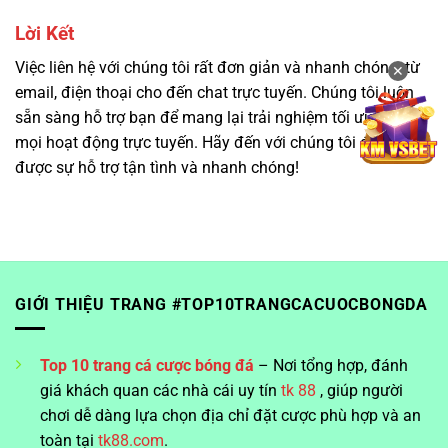
Lời Kết
Việc liên hệ với chúng tôi rất đơn giản và nhanh chóng, từ
✕
email, điện thoại cho đến chat trực tuyến. Chúng tôi luôn
sẵn sàng hỗ trợ bạn để mang lại trải nghiệm tối ưu trong
mọi hoạt động trực tuyến. Hãy đến với chúng tôi để nhận
được sự hỗ trợ tận tình và nhanh chóng!
GIỚI THIỆU TRANG #TOP10TRANGCACUOCBONGDA
Top 10 trang cá cược bóng đá
– Nơi tổng hợp, đánh
giá khách quan các nhà cái uy tín
tk 88
, giúp người
chơi dễ dàng lựa chọn địa chỉ đặt cược phù hợp và an
toàn tại
tk88.com
.