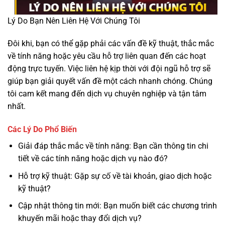
Lý Do Bạn Nên Liên Hệ Với Chúng Tôi
Đôi khi, bạn có thể gặp phải các vấn đề kỹ thuật, thắc mắc
về tính năng hoặc yêu cầu hỗ trợ liên quan đến các hoạt
động trực tuyến. Việc liên hệ kịp thời với đội ngũ hỗ trợ sẽ
giúp bạn giải quyết vấn đề một cách nhanh chóng. Chúng
tôi cam kết mang đến dịch vụ chuyên nghiệp và tận tâm
nhất.
Các Lý Do Phổ Biến
Giải đáp thắc mắc về tính năng: Bạn cần thông tin chi
tiết về các tính năng hoặc dịch vụ nào đó?
Hỗ trợ kỹ thuật: Gặp sự cố về tài khoản, giao dịch hoặc
kỹ thuật?
Cập nhật thông tin mới: Bạn muốn biết các chương trình
khuyến mãi hoặc thay đổi dịch vụ?