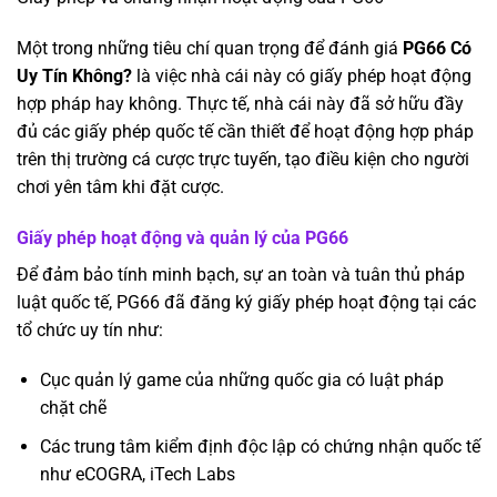
Một trong những tiêu chí quan trọng để đánh giá
PG66 Có
Uy Tín Không?
là việc nhà cái này có giấy phép hoạt động
hợp pháp hay không. Thực tế, nhà cái này đã sở hữu đầy
đủ các giấy phép quốc tế cần thiết để hoạt động hợp pháp
trên thị trường cá cược trực tuyến, tạo điều kiện cho người
chơi yên tâm khi đặt cược.
Giấy phép hoạt động và quản lý của PG66
Để đảm bảo tính minh bạch, sự an toàn và tuân thủ pháp
luật quốc tế, PG66 đã đăng ký giấy phép hoạt động tại các
tổ chức uy tín như:
Cục quản lý game của những quốc gia có luật pháp
chặt chẽ
Các trung tâm kiểm định độc lập có chứng nhận quốc tế
như eCOGRA, iTech Labs