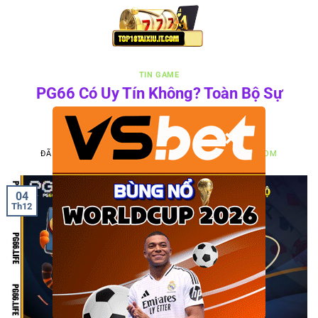
Chuyển
đến
nội
dung
TIN GAME
PG66 Có Uy Tín Không? Toàn Bộ Sự
Thật Cần Biết
×
ĐÃ ĐĂNG TRÊN
4 THÁNG 12, 2025
BỞI
TOP10TAIXIU.IT.COM
04
Th12