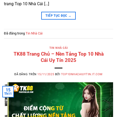
trang Top 10 Nhà Cái […]
TIẾP TỤC ĐỌC
→
Đã đăng trong
Tin Nhà Cái
TIN NHÀ CÁI
TK88 Trang Chủ – Nền Tảng Top 10 Nhà
Cái Uy Tín 2025
ĐÃ ĐĂNG TRÊN
15/11/2025
BỞI
TOP10NHACAIUYTIN.IT.COM
15
Th11