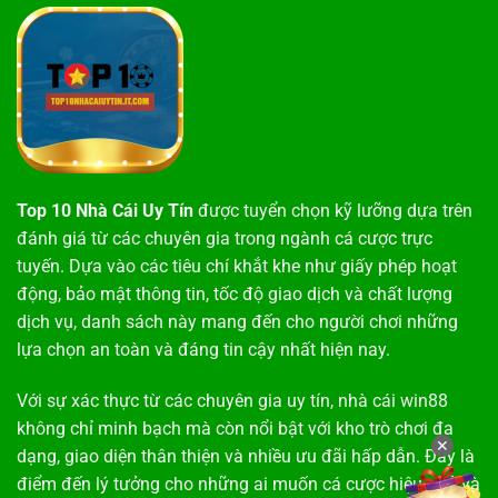
66ff
2025
Chơi
Liền
Tại
Nhà
Cái
66ff
Top 10 Nhà Cái Uy Tín
được tuyển chọn kỹ lưỡng dựa trên
đánh giá từ các chuyên gia trong ngành cá cược trực
tuyến. Dựa vào các tiêu chí khắt khe như giấy phép hoạt
động, bảo mật thông tin, tốc độ giao dịch và chất lượng
dịch vụ, danh sách này mang đến cho người chơi những
lựa chọn an toàn và đáng tin cậy nhất hiện nay.
Với sự xác thực từ các chuyên gia uy tín,
nhà cái win88
không chỉ minh bạch mà còn nổi bật với kho trò chơi đa
✕
dạng, giao diện thân thiện và nhiều ưu đãi hấp dẫn. Đây là
điểm đến lý tưởng cho những ai muốn cá cược hiệu quả và