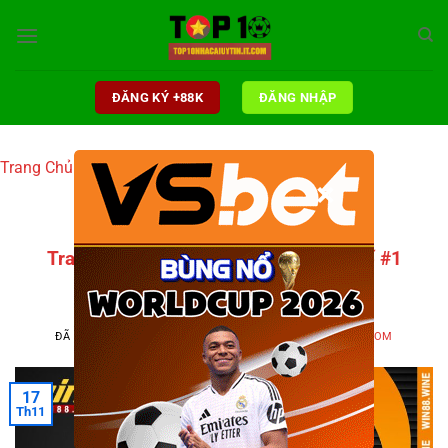
Chuyển
đến
nội
dung
ĐĂNG KÝ +88K
ĐĂNG NHẬP
Trang Chủ
»
Tin Nhà Cái
×
TIN NHÀ CÁI
Trang Chủ WIN88 – Nhà Cái Uy Tín Số #1
Việt Nam 2025
ĐÃ ĐĂNG TRÊN
17/11/2025
BỞI
TOP10NHACAIUYTIN.IT.COM
17
Th11