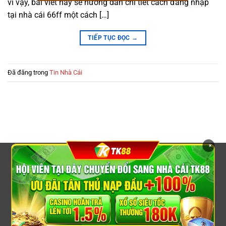
vì vậy, bài viết này sẽ hướng dẫn chi tiết cách đăng nhập
tại nhà cái 66ff một cách […]
TIẾP TỤC ĐỌC
→
Đã đăng trong
Tin Nhà Cái
×