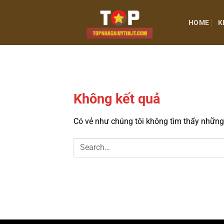
Chuyển
đến
HOME
K
nội
dung
Không kết quả
Có vẻ như chúng tôi không tìm thấy những g