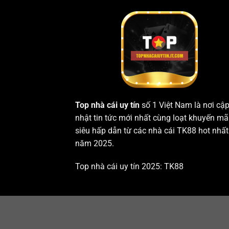
Top nhà cái uy tín
số 1 Việt Nam là nơi cậ
nhật tin tức mới nhất cùng loạt khuyến mã
siêu hấp dẫn từ các nhà cái
TK88
hot nhất
năm 2025.
Top nhà cái uy tín 2025:
TK88