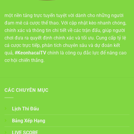
một nền tảng trực tuyến tuyệt vời dành cho những người
đam mê cá cược thể thao. Với cập nhật kèo nhanh chóng,
chính xác và thông tin chi tiết về các trận đấu, giúp người
chơi đưa ra quyết định chính xác và tối ưu. Cung cấp tỷ lệ
cá cược trực tiếp, phân tích chuyên sâu và dự đoán kết
quả,
#KeonhacaiTV
chính là công cụ đắc lực để nâng cao
cơ hội chiến thắng.
CÁC CHUYÊN MỤC
Lịch Thi Đấu
Bảng Xếp Hạng
LIVE SCORE