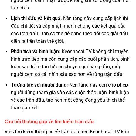
người xem cảm nhận được không khí sôi động của mỗi
trận đấu.
Lịch thi đấu và kết quả:
Nền tảng này cung cấp lịch thi
đấu chi tiết và cập nhật nhanh chóng các kết quả của
các trận đấu. Bạn có thể dễ dàng theo dõi các giải đấu
diễn ra trên toàn thế giới.
Phân tích và bình luận:
Keonhacai TV không chỉ truyền
hình trực tiếp mà còn cung cấp các buổi phân tích, bình
luận sau trận đấu từ các chuyên gia hàng đầu, giúp
người xem có cái nhìn sâu sắc hơn về từng trận đấu.
Tương tác với người dùng:
Nền tảng này còn cho phép
người dùng tham gia vào các cuộc thảo luận, bình luận
về các trận đấu, tạo nên một cộng đồng yêu thích thể
thao gắn kết.
Câu hỏi thường gặp về tìm kiếm trận đấu
Việc tìm kiếm thông tin về trận đấu trên Keonhacai TV khá