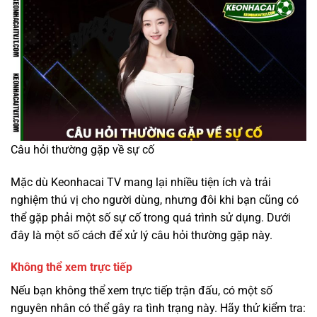
Câu hỏi thường gặp về sự cố
Mặc dù Keonhacai TV mang lại nhiều tiện ích và trải
nghiệm thú vị cho người dùng, nhưng đôi khi bạn cũng có
thể gặp phải một số sự cố trong quá trình sử dụng. Dưới
đây là một số cách để xử lý câu hỏi thường gặp này.
Không thể xem trực tiếp
Nếu bạn không thể xem trực tiếp trận đấu, có một số
nguyên nhân có thể gây ra tình trạng này. Hãy thử kiểm tra: