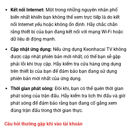
Kết nối Internet:
Một trong những nguyên nhân phổ
biến nhất khiến bạn không thể xem trực tiếp là do kết
nối Internet yếu hoặc không ổn định. Hãy chắc chắn
rằng thiết bị của bạn đang kết nối với mạng Wi-Fi hoặc
dữ liệu di động mạnh.
Cập nhật ứng dụng:
Nếu ứng dụng Keonhacai TV không
được cập nhật phiên bản mới nhất, có thể bạn sẽ gặp
phải lỗi khi truy cập. Hãy kiểm tra cửa hàng ứng dụng
trên thiết bị của bạn để đảm bảo bạn đang sử dụng
phiên bản mới nhất của ứng dụng.
Thời gian phát sóng:
Đôi khi, bạn có thể quên thời gian
phát sóng của trận đấu. Hãy kiểm tra lịch thi đấu và giờ
phát sóng để đảm bảo rằng bạn đang cố gắng xem
đúng trận đấu trong thời gian thực.
Câu hỏi thường gặp khi vào tài khoản