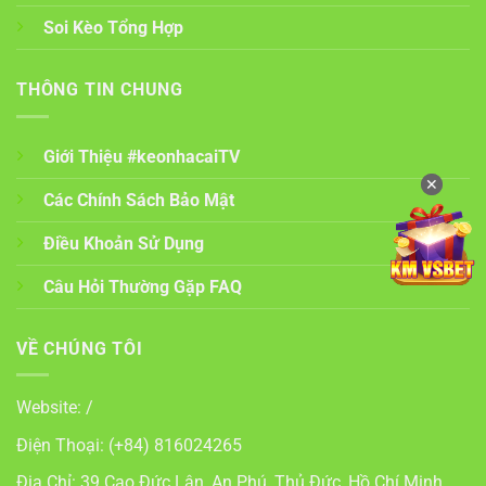
Soi Kèo Tổng Hợp
THÔNG TIN CHUNG
Giới Thiệu #keonhacaiTV
✕
✕
Các Chính Sách Bảo Mật
Điều Khoản Sử Dụng
Câu Hỏi Thường Gặp FAQ
VỀ CHÚNG TÔI
Website: /
Điện Thoại: (+84) 816024265
Địa Chỉ: 39 Cao Đức Lân, An Phú, Thủ Đức, Hồ Chí Minh,