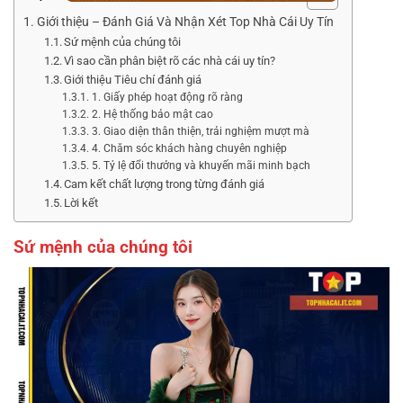
Giới thiệu – Đánh Giá Và Nhận Xét Top Nhà Cái Uy Tín
Sứ mệnh của chúng tôi
Vì sao cần phân biệt rõ các nhà cái uy tín?
Giới thiệu Tiêu chí đánh giá
1. Giấy phép hoạt động rõ ràng
2. Hệ thống bảo mật cao
3. Giao diện thân thiện, trải nghiệm mượt mà
4. Chăm sóc khách hàng chuyên nghiệp
5. Tỷ lệ đổi thưởng và khuyến mãi minh bạch
Cam kết chất lượng trong từng đánh giá
Lời kết
Sứ mệnh của chúng tôi