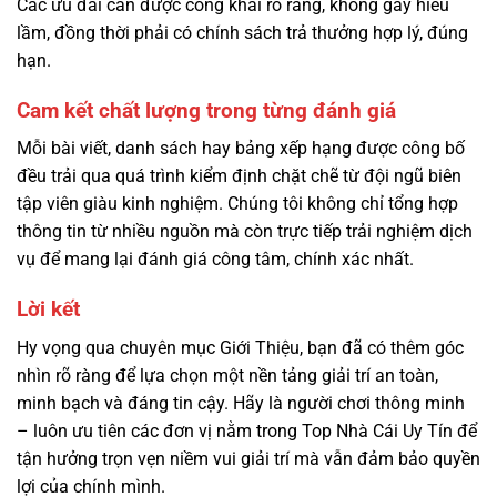
Các ưu đãi cần được công khai rõ ràng, không gây hiểu
lầm, đồng thời phải có chính sách trả thưởng hợp lý, đúng
hạn.
Cam kết chất lượng trong từng đánh giá
Mỗi bài viết, danh sách hay bảng xếp hạng được công bố
đều trải qua quá trình kiểm định chặt chẽ từ đội ngũ biên
tập viên giàu kinh nghiệm. Chúng tôi không chỉ tổng hợp
thông tin từ nhiều nguồn mà còn trực tiếp trải nghiệm dịch
vụ để mang lại đánh giá công tâm, chính xác nhất.
Lời kết
Hy vọng qua chuyên mục Giới Thiệu, bạn đã có thêm góc
nhìn rõ ràng để lựa chọn một nền tảng giải trí an toàn,
minh bạch và đáng tin cậy. Hãy là người chơi thông minh
– luôn ưu tiên các đơn vị nằm trong Top Nhà Cái Uy Tín để
tận hưởng trọn vẹn niềm vui giải trí mà vẫn đảm bảo quyền
lợi của chính mình.