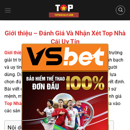
Chuyển
đến
nội
dung
Giới thiệu – Đánh Giá Và Nhận Xét Top Nhà
Cái Uy Tín
Giới thiệu
là bước đầu tiên giúp bạn hiểu rõ về môi trường
×
giải trí trực tuyến hiện đại – nơi mà sự an toàn, minh bạch
và uy tín đóng vai trò then chốt trong trải nghiệm người
dùng. Dù bạn là người mới hay đã quen thuộc, việc lựa
chọn đúng nền tảng đáng tin cậy luôn là yếu tố quyết định.
Bài viết dưới đây sẽ cung cấp cái nhìn tổng quan về sứ
mệnh, mục tiêu và những tiêu chí quan trọng để đánh giá
Top Nhà Cái Uy Tín
, giúp bạn tự tin hơn khi tham gia vào
các sân chơi chất lượng.
Nội dung chính