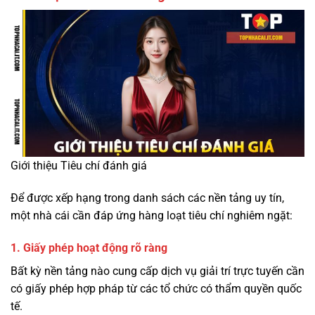
Giới thiệu Tiêu chí đánh giá
Để được xếp hạng trong danh sách các nền tảng uy tín,
một nhà cái cần đáp ứng hàng loạt tiêu chí nghiêm ngặt:
1. Giấy phép hoạt động rõ ràng
Bất kỳ nền tảng nào cung cấp dịch vụ giải trí trực tuyến cần
có giấy phép hợp pháp từ các tổ chức có thẩm quyền quốc
tế.