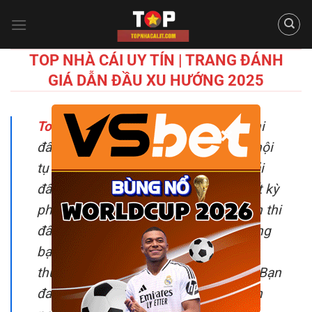
Chuyển
đến
nội
TOP NHÀ CÁI UY TÍN | TRANG ĐÁNH
dung
GIÁ DẪN ĐẦU XU HƯỚNG 2025
Top Nhà Cái Uy Tín
– Cập nhật lịch thi
×
đấu bóng đá mới nhất mỗi ngày, nơi hội
tụ những trận cầu đỉnh cao từ các giải
đấu hàng đầu thế giới. Đừng bỏ lỡ bất kỳ
phút giây kịch tính nào – theo dõi lịch thi
đấu chi tiết để sẵn sàng cổ vũ đội bóng
bạn yêu thích và lên kế hoạch thưởng
thức trọn vẹn từng trận cầu hấp dẫn! Bạn
đang quan tâm giải đấu nào nhất hiện