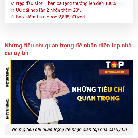
✩ Nạp đầu slot – bắn cá tặng thưởng lên đến 100%
✩ Ưu đãi nạp lần 2 nhận thêm 20%
✩ Bảo hiểm thua cược 2,888,000vnd
Những tiêu chí quan trọng để nhận diện top nhà
cái uy tín
Những tiêu chí quan trọng để nhận diện top nhà cái uy tín