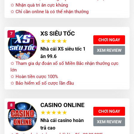
✩ Nhận quà tri ân cực khủng
✩ Chỉ cần online là có thể nhận thưởng
XS SIÊU TỐC
7
CHƠI NGAY
Nhà cái XS siêu tốc 1
XEM REVIEW
ăn 99.6
✩ Tham gia dự đoán xổ số Miền Bắc nhận thưởng cực
lớn
✩ Hoàn tiền cược 100%
✩ Bảo hiểm xổ số cược lần đầu
CASINO ONLINE
8
CHƠI NGAY
Nhà cái casino hoàn
XEM REVIEW
trả cao