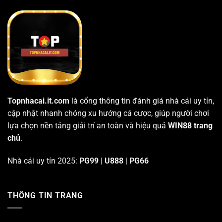
Topnhacai.it.com
là cổng thông tin đánh giá nhà cái uy tín,
cập nhật nhanh chóng xu hướng cá cược, giúp người chơi
lựa chọn nền tảng giải trí an toàn và hiệu quả
WIN88 trang
chủ
.
Nhà cái uy tín 2025:
PG99
|
U888
|
PG66
THÔNG TIN TRANG