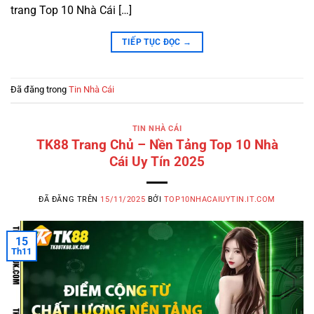
trang Top 10 Nhà Cái […]
TIẾP TỤC ĐỌC
→
Đã đăng trong
Tin Nhà Cái
TIN NHÀ CÁI
TK88 Trang Chủ – Nền Tảng Top 10 Nhà
Cái Uy Tín 2025
ĐÃ ĐĂNG TRÊN
15/11/2025
BỞI
TOP10NHACAIUYTIN.IT.COM
15
Th11