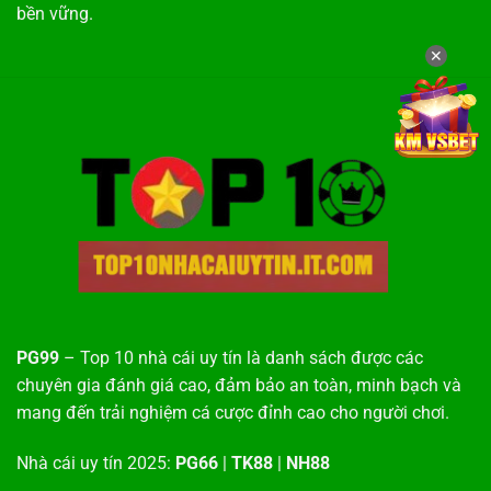
bền vững.
✕
PG99
– Top 10 nhà cái uy tín là danh sách được các
chuyên gia đánh giá cao, đảm bảo an toàn, minh bạch và
mang đến trải nghiệm cá cược đỉnh cao cho người chơi.
Nhà cái uy tín 2025:
PG66
|
TK88
|
NH88