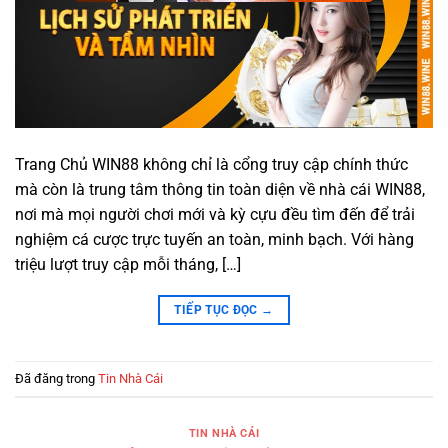
Trang Chủ WIN88 không chỉ là cổng truy cập chính thức
mà còn là trung tâm thông tin toàn diện về nhà cái WIN88,
nơi mà mọi người chơi mới và kỳ cựu đều tìm đến để trải
nghiệm cá cược trực tuyến an toàn, minh bạch. Với hàng
triệu lượt truy cập mỗi tháng, […]
TIẾP TỤC ĐỌC
→
Đã đăng trong
Tin Nhà Cái
TIN NHÀ CÁI